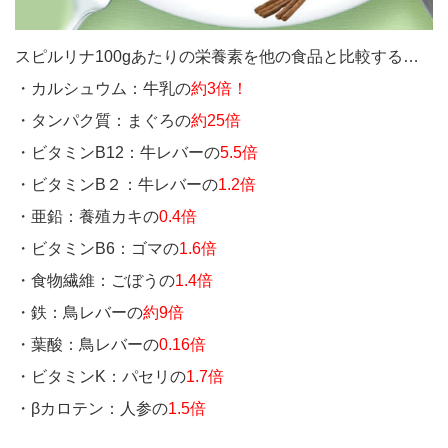
スピルリナ100gあたりの栄養素を他の食品と比較する…
・カルシュウム：牛乳の
約3倍！
・タンパク質：まぐろの
約25倍
・ビタミンB12：牛レバーの
5.5倍
・ビタミンB２：牛レバーの
1.2倍
・亜鉛：養殖カキの
0.4倍
・ビタミンB6：ゴマの
1.6倍
・食物繊維：ごぼうの
1.4倍
・鉄：鳥レバーの
約9倍
・葉酸：鳥レバーの
0.16倍
・ビタミンK：パセリの
1.7倍
・βカロテン：人参の
1.5倍