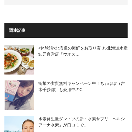
関連記事
<体験談>北海道の海鮮をお取り寄せ♪北海道水産
卸元直営店「ウオス…
衝撃の実質無料キャンペーン中！ちぃぽぽ（吉
木千沙都）も愛用中のC…
水素発生量ダントツの新・水素サプリ「ヘルシ
アーナ水素」が口コミで…