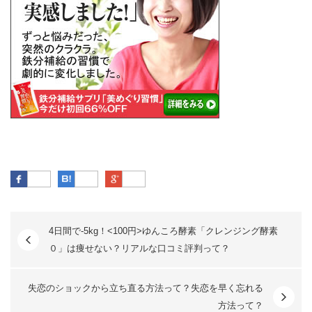
Facebook
はてなブックマーク
Google Plus
4日間で-5kg！<100円>ゆんころ酵素「クレンジング酵素
０」は痩せない？リアルな口コミ評判って？
失恋のショックから立ち直る方法って？失恋を早く忘れる
方法って？