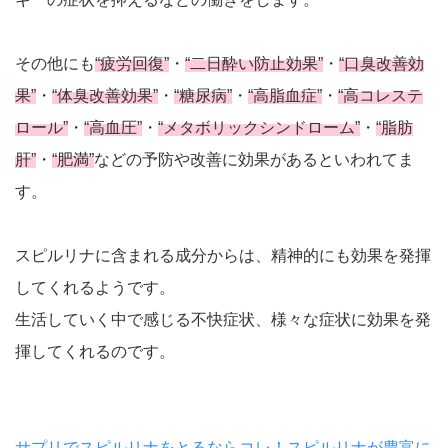
その他にも
“疲労回復”
・
“二日酔い防止効果”
・
“口臭改善効
果”
・
“体臭改善効果”
・
“糖尿病”
・
“高脂血症”
・
“高コレステ
ロール”
・
“高血圧”
・
“メタボリックシンドローム”
・
“脂肪
肝”
・
“肥満”
などの予防や改善に効果があるといわれてま
す。
スピルリナに含まれる成分からは、精神的にも効果を発揮
してくれるようです。
生活していく中で感じる不快症状、様々な症状に効果を発
揮してくれるのです。
サプリでスピルリナをとるならコレ！スピルリナが豊富に