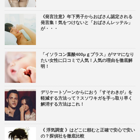
《発言注意》年下男子からおばさん認定される
発言集！気をつけないと「おばさんレッテル」
が・・・
「イソラコン葉酸400μｇプラス」がママになり
たい女性に口コミで人気！人気の理由を徹底解
明！
デリケートゾーンからにおう「すそわきが」を
軽減する方法って？スソワキガを手っ取り早く
解消する方法はこれ！
《 浮気調査 》はどこに頼むと正確で安心で安い
の？探偵社を徹底比較