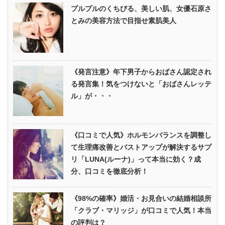
プルプルのくちびる、美しい肌、女優石原さ
とみの美容方法で目指せ素肌美人
《発言注意》年下男子からおばさん認定され
る発言集！気をつけないと「おばさんレッテ
ル」が・・・
《口コミで人気》ホルモンバランスを調整し
て生理痛改善とバストアップが解決するサプ
リ「LUNA(ルーナ)」って本当に効く？成
分、口コミを徹底分析！
《98%の確率》婚活・お見合いの結婚相談所
「クラブ・マリッジ」が口コミで人気！本当
の評判は？