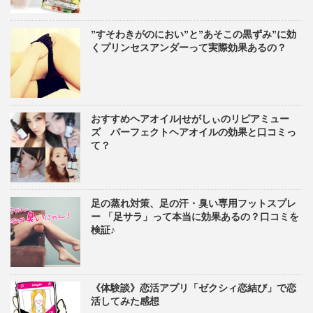
”すそわきがのにおい”と”あそこの黒ずみ”に効
くプリンセスアンダーって実際効果あるの？
おすすめヘアオイル|せがしぃのリピアミュー
ズ パーフェクトヘアオイルの効果と口コミっ
て？
足の蒸れ対策、足の汗・臭い専用フットスプレ
ー 「足サラ」って本当に効果あるの？口コミを
検証♪
《体験談》恋活アプリ「ゼクシィ恋結び」で恋
活してみた感想