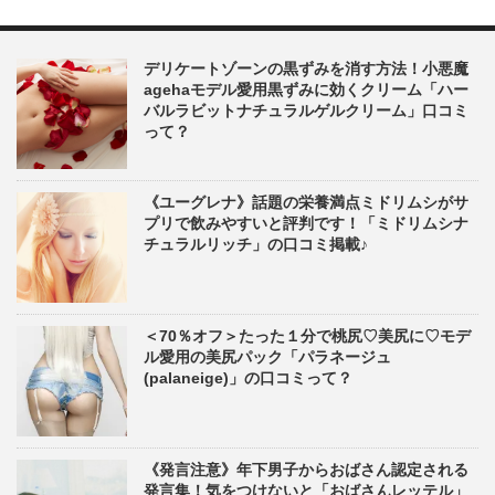
デリケートゾーンの黒ずみを消す方法！小悪魔
agehaモデル愛用黒ずみに効くクリーム「ハー
バルラビットナチュラルゲルクリーム」口コミ
って？
《ユーグレナ》話題の栄養満点ミドリムシがサ
プリで飲みやすいと評判です！「ミドリムシナ
チュラルリッチ」の口コミ掲載♪
＜70％オフ＞たった１分で桃尻♡美尻に♡モデ
ル愛用の美尻パック「パラネージュ
(palaneige)」の口コミって？
《発言注意》年下男子からおばさん認定される
発言集！気をつけないと「おばさんレッテル」