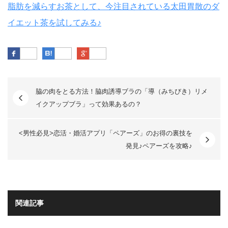
脂肪を減らすお茶として、今注目されている太田胃散のダ
イエット茶を試してみる♪
Facebook
はてなブックマーク
Google Plus
脇の肉をとる方法！脇肉誘導ブラの「導（みちびき）リメ
イクアップブラ」って効果あるの？
<男性必見>恋活・婚活アプリ「ペアーズ」のお得の裏技を
発見♪ペアーズを攻略♪
関連記事