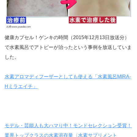
出典:www.youtube.com
健康カプセル！ゲンキの時間（2015年1­2月13日放送分）
で水素風呂でアトピーが治ったという事例を放送していま
した。
水素アロマディフーザーとしても使える「水素風呂MIRA-
Hミラエイチ」
モデル・芸能人も大ハマり中！モンドセレクション受賞！
業界トップクラスの水素溶存量〈水素サプリメント