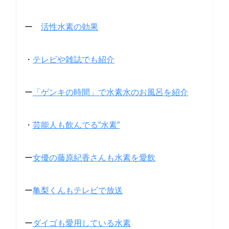
ー
活性水素の効果
・
テレビや雑誌でも紹介
ー
「ゲンキの時間」で水素水のお風呂を紹介
・
芸能人も飲んでる”水素”
ー
女優の藤原紀香さんも水素を愛飲
ー
亀梨くんもテレビで放送
ー
ダイゴも愛用している水素