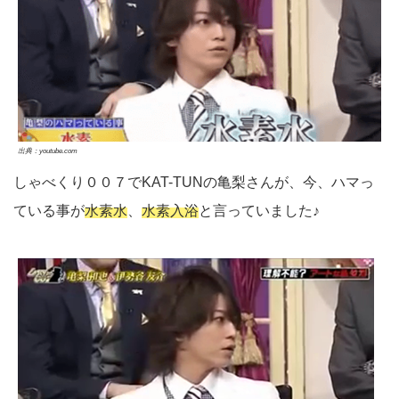
出典：youtube.com
しゃべくり００７でKAT-TUNの亀梨さんが、今、ハマっ
ている事が
水素水
、
水素入浴
と言っていました♪