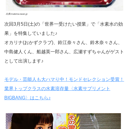
出典:matome.naver.jp
次回3月5日(土)の「世界一受けたい授業」で「水素水の効
果」を特集していました♪
オカリナ(おかずクラブ)、鈴江奈々さん、鈴木奈々さん、
中島健人くん、船越英一郎さん、広瀬すずちゃんがゲスト
として出演します♪
モデル・芸能人も大ハマり中！モンドセレクション受賞！
業界トップクラスの水素溶存量〈水素サプリメント
BIGBANG〉はこちら♪