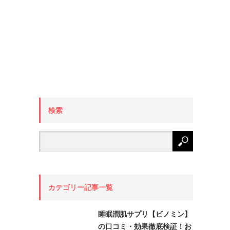
検索
カテゴリー記事一覧
睡眠潤肌サプリ【ビノミン】
の口コミ・効果徹底検証！お