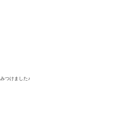
みつけました♪