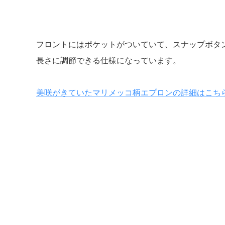
フロントにはポケットがついていて、スナップボタ
長さに調節できる仕様になっています。
美咲がきていたマリメッコ柄エプロンの詳細はこち