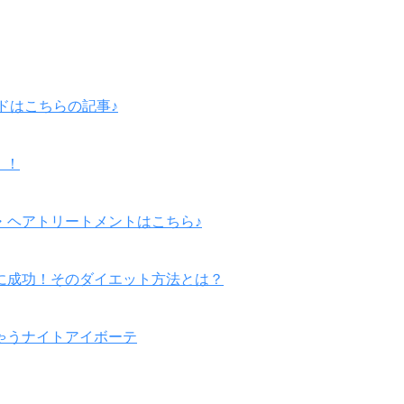
ドはこちらの記事♪
！！
・ヘアトリートメントはこちら♪
ロに成功！そのダイエット方法とは？
ゃうナイトアイボーテ