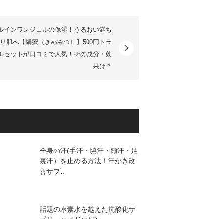
ルインワンジェルの保湿！うるおい満ち
リ肌へ【絹蜜（きぬみつ）】500円トラ
ルセットが口コミで人気！その成分・効
果は？
全身の汗(手汗・脇汗・顔汗・足
裏汗）を止める方法！汗かき改
善サプ…
話題の水素水を越えた抗酸化サ