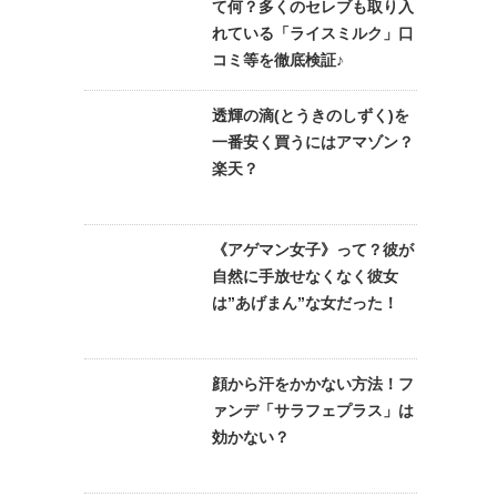
て何？多くのセレブも取り入
れている「ライスミルク」口
コミ等を徹底検証♪
透輝の滴(とうきのしずく)を
一番安く買うにはアマゾン？
楽天？
《アゲマン女子》って？彼が
自然に手放せなくなく彼女
は”あげまん”な女だった！
顔から汗をかかない方法！フ
ァンデ「サラフェプラス」は
効かない？