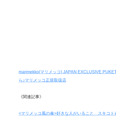
marimekko(マリメッコ) JAPAN EXCLUSIVE 
ら♪マリメッコ正規取扱店
《関連記事》
<マリメッコ風の傘>好きな人がいること スキコト