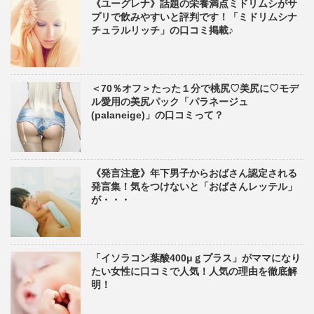
《ユーグレナ》話題の栄養満点ミドリムシがサ
プリで飲みやすいと評判です！「ミドリムシナ
チュラルリッチ」の口コミ掲載♪
＜70％オフ＞たった１分で桃尻♡美尻に♡モデ
ル愛用の美尻パック「パラネージュ
(palaneige)」の口コミって？
《発言注意》年下男子からおばさん認定される
発言集！気をつけないと「おばさんレッテル」
が・・・
「イソラコン葉酸400μｇプラス」がママになり
たい女性に口コミで人気！人気の理由を徹底解
明！