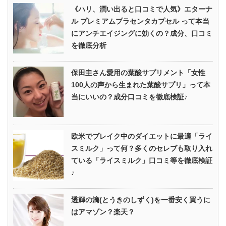
《ハリ、潤い出ると口コミで人気》エターナ
ル プレミアムプラセンタカプセル って本当
にアンチエイジングに効くの？成分、口コミ
を徹底分析
保田圭さん愛用の葉酸サプリメント「女性
100人の声から生まれた葉酸サプリ」って本
当にいいの？成分口コミを徹底検証♪
欧米でブレイク中のダイエットに最適「ライ
スミルク」って何？多くのセレブも取り入れ
ている「ライスミルク」口コミ等を徹底検証
♪
透輝の滴(とうきのしずく)を一番安く買うに
はアマゾン？楽天？