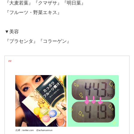
『大麦若葉』『クマザサ』『明日葉』
『フルーツ・野菜エキス』
▼美容
『プラセンタ』『コラーゲン』
出典：twitter.com @achamunmun