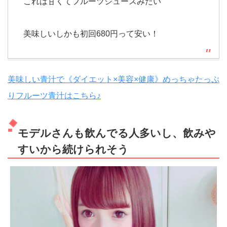
これは甘くてフルーツジュースみたい
美味しいしかも初回680円って安い！
美味しい青汁で《ダイエット×美容×健康》めっちゃたっぷ
りフルーツ青汁はこちら♪
モデルさんも飲んでる人多いし、飲みや
すいから続けられそう