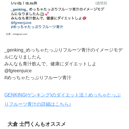
出典：instagram.com
_genking_めっちゃたっぷりフルーツ青汁のイメージモデ
ルになりましたん
みんなも青汁飲んで、健康にダイエットしよ
@fgreenjuice
#めっちゃたっぷりフルーツ青汁
GENKING(ゲンキング)のダイエット法！めっちゃたっぷ
りフルーツ青汁の詳細はこちら♪
大倉 士門くんもオススメ