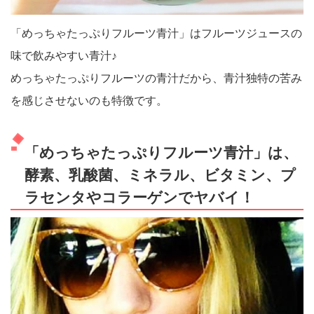
「めっちゃたっぷりフルーツ青汁」はフルーツジュースの
味で飲みやすい青汁♪
めっちゃたっぷりフルーツの青汁だから、青汁独特の苦み
を感じさせないのも特徴です。
「めっちゃたっぷりフルーツ青汁」は、
酵素、乳酸菌、ミネラル、ビタミン、プ
ラセンタやコラーゲンでヤバイ！