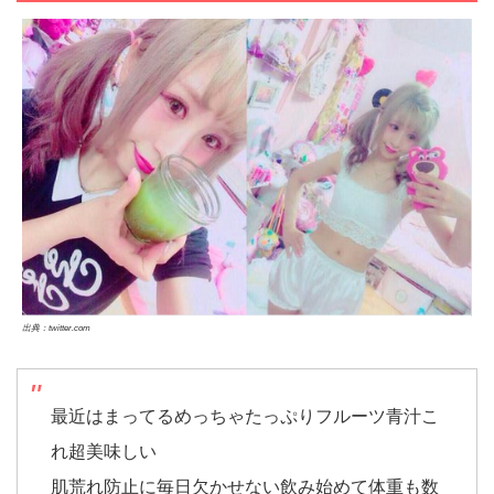
出典：twitter.com
最近はまってるめっちゃたっぷりフルーツ青汁こ
れ超美味しい
肌荒れ防止に毎日欠かせない飲み始めて体重も数