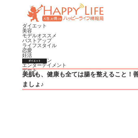
ダイエット
美容
モデルオススメ
バストアップ
ライフスタイル
恋愛
妊活
ファッション
ダイエット
エンターテイメント
デート
美肌も、健康も全ては腸を整えること！
ドラマ
ましょ♪