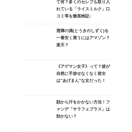
て何？多くのセレブも取り入
れている「ライスミルク」口
コミ等を徹底検証♪
透輝の滴(とうきのしずく)を
一番安く買うにはアマゾン？
楽天？
《アゲマン女子》って？彼が
自然に手放せなくなく彼女
は”あげまん”な女だった！
顔から汗をかかない方法！フ
ァンデ「サラフェプラス」は
効かない？