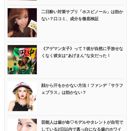
二日酔い対策サプリ「ホスピノール」は効か
ない？口コミ、成分を徹底検証
《アゲマン女子》って？彼が自然に手放せな
くなく彼女は”あげまん”な女だった！
顔から汗をかかない方法！ファンデ「サラフ
ェプラス」は効かない？
芸能人は歯が命♡モデルやタレントが自宅で
している2日以内で真っ白になる歯のホワイ