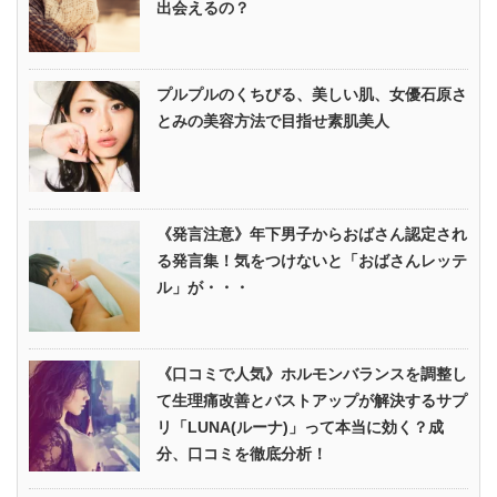
出会えるの？
プルプルのくちびる、美しい肌、女優石原さ
とみの美容方法で目指せ素肌美人
《発言注意》年下男子からおばさん認定され
る発言集！気をつけないと「おばさんレッテ
ル」が・・・
《口コミで人気》ホルモンバランスを調整し
て生理痛改善とバストアップが解決するサプ
リ「LUNA(ルーナ)」って本当に効く？成
分、口コミを徹底分析！