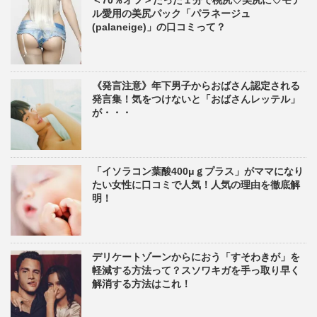
＜70％オフ＞たった１分で桃尻♡美尻に♡モデ
ル愛用の美尻パック「パラネージュ
(palaneige)」の口コミって？
《発言注意》年下男子からおばさん認定される
発言集！気をつけないと「おばさんレッテル」
が・・・
「イソラコン葉酸400μｇプラス」がママになり
たい女性に口コミで人気！人気の理由を徹底解
明！
デリケートゾーンからにおう「すそわきが」を
軽減する方法って？スソワキガを手っ取り早く
解消する方法はこれ！