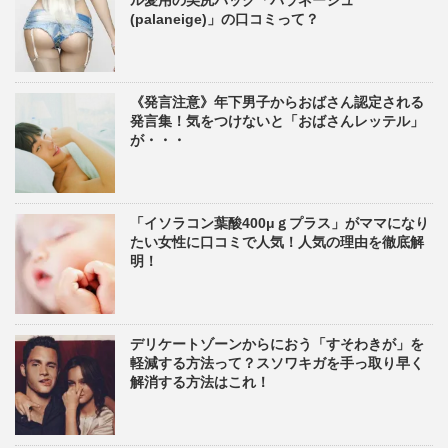
ル愛用の美尻パック「パラネージュ
(palaneige)」の口コミって？
《発言注意》年下男子からおばさん認定される
発言集！気をつけないと「おばさんレッテル」
が・・・
「イソラコン葉酸400μｇプラス」がママになり
たい女性に口コミで人気！人気の理由を徹底解
明！
デリケートゾーンからにおう「すそわきが」を
軽減する方法って？スソワキガを手っ取り早く
解消する方法はこれ！