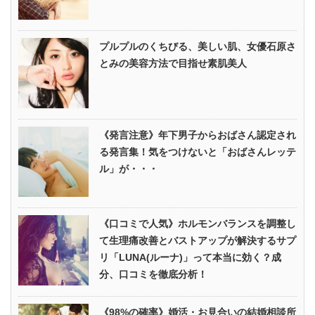
プルプルのくちびる、美しい肌、女優石原さ
とみの美容方法で目指せ素肌美人
《発言注意》年下男子からおばさん認定され
る発言集！気をつけないと「おばさんレッテ
ル」が・・・
《口コミで人気》ホルモンバランスを調整し
て生理痛改善とバストアップが解決するサプ
リ「LUNA(ルーナ)」って本当に効く？成
分、口コミを徹底分析！
《98%の確率》婚活・お見合いの結婚相談所