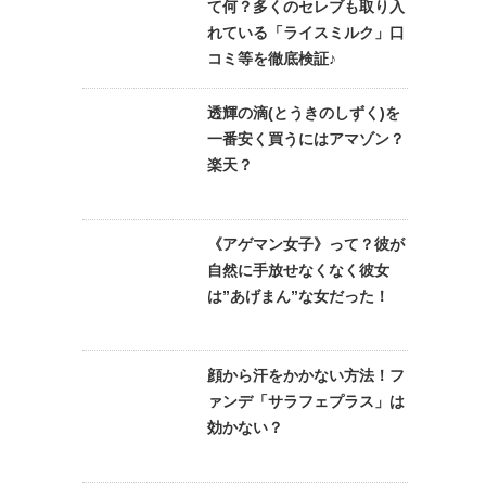
て何？多くのセレブも取り入
れている「ライスミルク」口
コミ等を徹底検証♪
透輝の滴(とうきのしずく)を
一番安く買うにはアマゾン？
楽天？
《アゲマン女子》って？彼が
自然に手放せなくなく彼女
は”あげまん”な女だった！
顔から汗をかかない方法！フ
ァンデ「サラフェプラス」は
効かない？