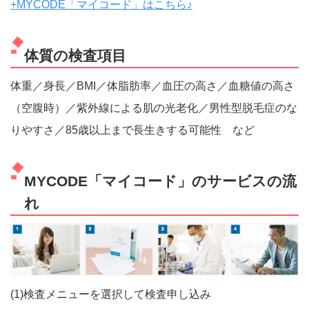
+MYCODE「マイコード」はこちら♪
体質の検査項目
体重／身長／BMI／体脂肪率／血圧の高さ／血糖値の高さ
（空腹時）／紫外線による肌の光老化／男性型脱毛症のな
りやすさ／85歳以上まで長生きする可能性 など
MYCODE「マイコード」のサービスの流
れ
(1)検査メニューを選択して検査申し込み