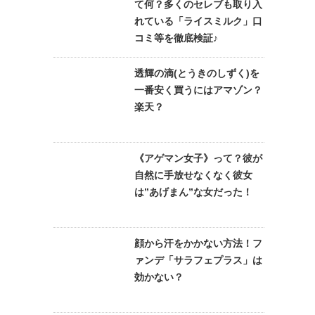
て何？多くのセレブも取り入
れている「ライスミルク」口
コミ等を徹底検証♪
透輝の滴(とうきのしずく)を
一番安く買うにはアマゾン？
楽天？
《アゲマン女子》って？彼が
自然に手放せなくなく彼女
は”あげまん”な女だった！
顔から汗をかかない方法！フ
ァンデ「サラフェプラス」は
効かない？