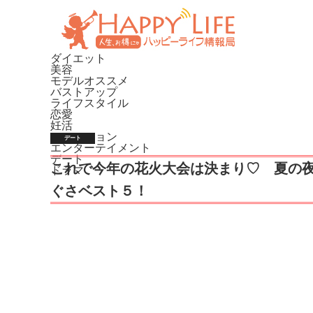
ダイエット
美容
モデルオススメ
バストアップ
ライフスタイル
恋愛
妊活
ファッション
デート
エンターテイメント
デート
これで今年の花火大会は決まり♡ 夏の
ドラマ
ぐさベスト５！