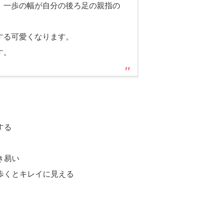
、一歩の幅が自分の後ろ足の親指の
する可愛くなります。
す。
する
き易い
歩くとキレイに見える