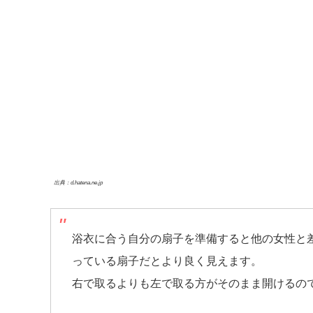
出典：d.hatena.ne.jp
浴衣に合う自分の扇子を準備すると他の女性と
っている扇子だとより良く見えます。
右で取るよりも左で取る方がそのまま開けるの