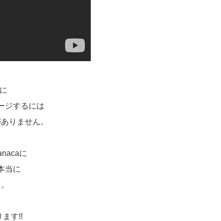
aに
ージするには
がありません。
nacaに
本当に
…。
ます!!