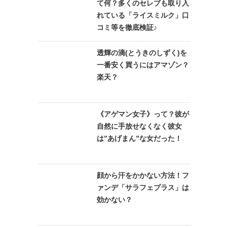
て何？多くのセレブも取り入
れている「ライスミルク」口
コミ等を徹底検証♪
透輝の滴(とうきのしずく)を
一番安く買うにはアマゾン？
楽天？
《アゲマン女子》って？彼が
自然に手放せなくなく彼女
は”あげまん”な女だった！
顔から汗をかかない方法！フ
ァンデ「サラフェプラス」は
効かない？