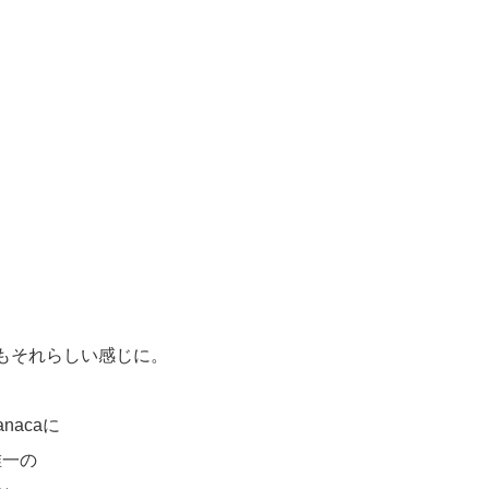
もそれらしい感じに。
nacaに
唯一の