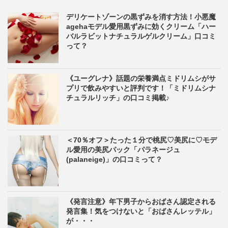
デリケートゾーンの黒ずみを消す方法！小悪魔
agehaモデル愛用黒ずみに効くクリーム「ハー
バルラビットナチュラルゲルクリーム」口コミ
って？
《ユーグレナ》話題の栄養満点ミドリムシがサ
プリで飲みやすいと評判です！「ミドリムシナ
チュラルリッチ」の口コミ掲載♪
＜70％オフ＞たった１分で桃尻♡美尻に♡モデ
ル愛用の美尻パック「パラネージュ
(palaneige)」の口コミって？
《発言注意》年下男子からおばさん認定される
発言集！気をつけないと「おばさんレッテル」
が・・・