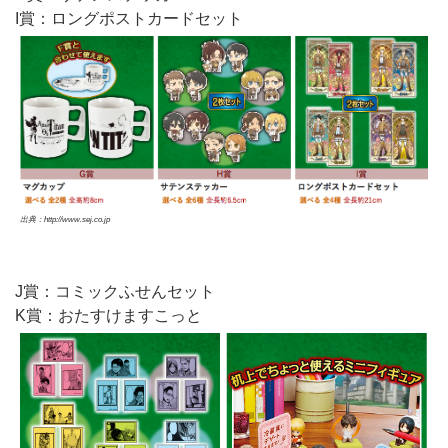
I賞：ロングポストカードセット
出典：http://www.sej.co.jp
J賞：コミックふせんセット
K賞：おたすけますこっと