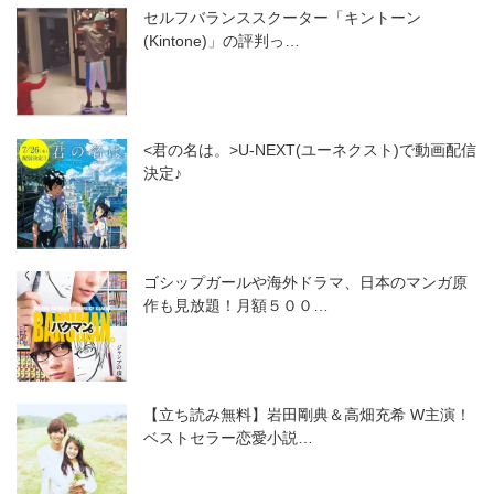
セルフバランススクーター「キントーン
(Kintone)」の評判っ…
<君の名は。>U-NEXT(ユーネクスト)で動画配信
決定♪
ゴシップガールや海外ドラマ、日本のマンガ原
作も見放題！月額５００…
【立ち読み無料】岩田剛典＆高畑充希 W主演！
ベストセラー恋愛小説…