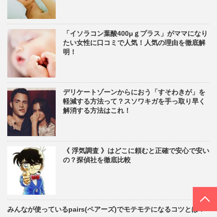
「イソラコン葉酸400μｇプラス」がママになり
たい女性に口コミで人気！人気の理由を徹底解
明！
デリケートゾーンからにおう「すそわきが」を
軽減する方法って？スソワキガを手っ取り早く
解消する方法はこれ！
《 浮気調査 》はどこに頼むと正確で安心で安い
の？探偵社を徹底比較
PAGE TOP
みんなが使っているpairs(ペアーズ)でモテモテになるコツとは？