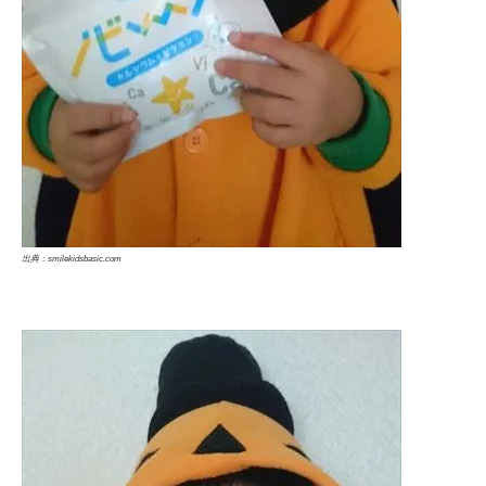
出典：smilekidsbasic.com