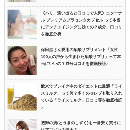
《ハリ、潤い出ると口コミで人気》エターナ
ル プレミアムプラセンタカプセル って本当
にアンチエイジングに効くの？成分、口コミ
を徹底分析
保田圭さん愛用の葉酸サプリメント「女性
100人の声から生まれた葉酸サプリ」って本
当にいいの？成分口コミを徹底検証♪
欧米でブレイク中のダイエットに最適「ライ
スミルク」って何？多くのセレブも取り入れ
ている「ライスミルク」口コミ等を徹底検証
♪
透輝の滴(とうきのしずく)を一番安く買うに
はアマゾン？楽天？