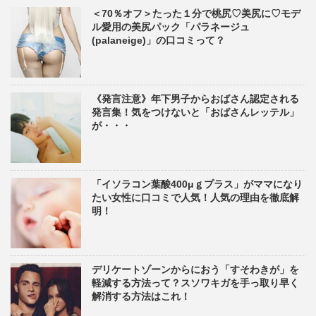
＜70％オフ＞たった１分で桃尻♡美尻に♡モデ
ル愛用の美尻パック「パラネージュ
(palaneige)」の口コミって？
《発言注意》年下男子からおばさん認定される
発言集！気をつけないと「おばさんレッテル」
が・・・
「イソラコン葉酸400μｇプラス」がママになり
たい女性に口コミで人気！人気の理由を徹底解
明！
デリケートゾーンからにおう「すそわきが」を
軽減する方法って？スソワキガを手っ取り早く
解消する方法はこれ！