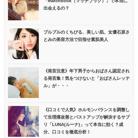
「matchbook（マッチブック）」で本当に
出会えるの？
プルプルのくちびる、美しい肌、女優石原さ
とみの美容方法で目指せ素肌美人
《発言注意》年下男子からおばさん認定され
る発言集！気をつけないと「おばさんレッテ
ル」が・・・
《口コミで人気》ホルモンバランスを調整し
て生理痛改善とバストアップが解決するサプ
リ「LUNA(ルーナ)」って本当に効く？成
分、口コミを徹底分析！