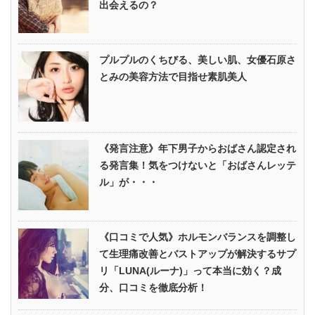
出会えるの？
プルプルのくちびる、美しい肌、女優石原さ
とみの美容方法で目指せ素肌美人
《発言注意》年下男子からおばさん認定され
る発言集！気をつけないと「おばさんレッテ
ル」が・・・
《口コミで人気》ホルモンバランスを調整し
て生理痛改善とバストアップが解決するサプ
リ「LUNA(ルーナ)」って本当に効く？成
分、口コミを徹底分析！