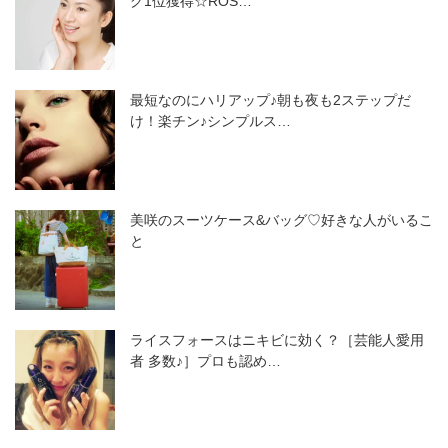
グ1位獲得☆ROS…
最短なのにハリアップ♪朝も夜も2ステップだ
け！楽チン♪シンプルス…
美咲のスーツケース&バッグ♡好きな人がいるこ
と
ライスフォースはニキビに効く？［芸能人愛用
者 多数♪］プロも認め…