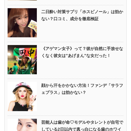
二日酔い対策サプリ「ホスピノール」は効か
ない？口コミ、成分を徹底検証
《アゲマン女子》って？彼が自然に手放せな
くなく彼女は”あげまん”な女だった！
顔から汗をかかない方法！ファンデ「サラフ
ェプラス」は効かない？
芸能人は歯が命♡モデルやタレントが自宅で
している2日以内で真っ白になる歯のホワイ