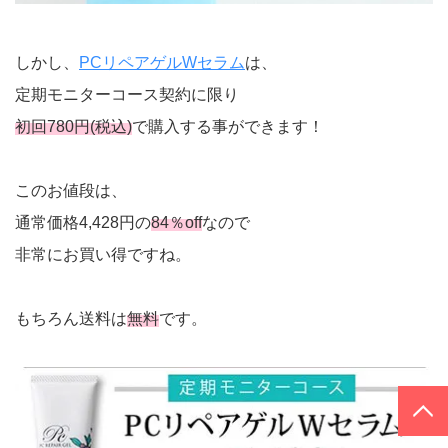
しかし、
PCリペアゲルWセラム
は、
定期モニターコース契約に限り
初回780円(税込)
で購入する事ができます！
このお値段は、
通常価格4,428円の
84％off
なので
非常にお買い得ですね。
もちろん送料は
無料
です。
PAGE TOP