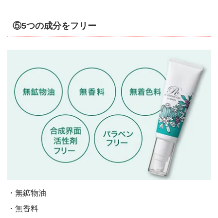
⑤5つの成分をフリー
・無鉱物油
・無香料