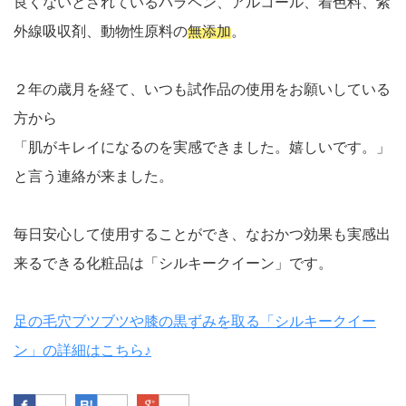
良くないとされているパラペン、アルコール、着色料、紫
外線吸収剤、動物性原料の
無添加
。
２年の歳月を経て、いつも試作品の使用をお願いしている
方から
「肌がキレイになるのを実感できました。嬉しいです。」
と言う連絡が来ました。
毎日安心して使用することができ、なおかつ効果も実感出
来るできる化粧品は「シルキークイーン」です。
足の毛穴ブツブツや膝の黒ずみを取る「シルキークイー
ン」の詳細はこちら♪
Facebook
はてなブックマーク
Google Plus