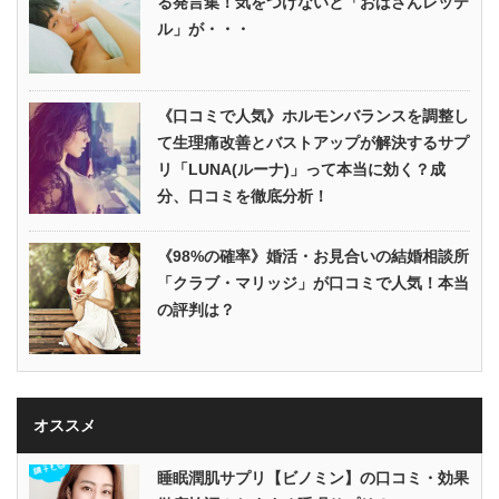
る発言集！気をつけないと「おばさんレッテ
ル」が・・・
《口コミで人気》ホルモンバランスを調整し
て生理痛改善とバストアップが解決するサプ
リ「LUNA(ルーナ)」って本当に効く？成
分、口コミを徹底分析！
《98%の確率》婚活・お見合いの結婚相談所
「クラブ・マリッジ」が口コミで人気！本当
の評判は？
オススメ
睡眠潤肌サプリ【ビノミン】の口コミ・効果