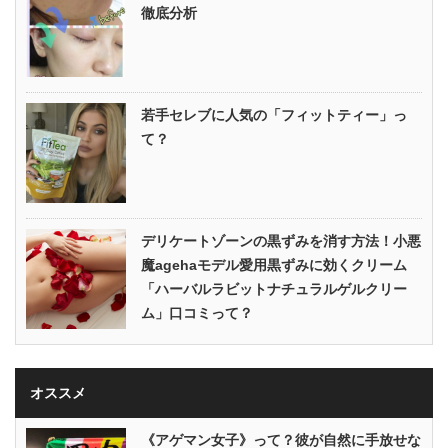
徹底分析
若手セレブに人気の「フィットティー」っ
て？
デリケートゾーンの黒ずみを消す方法！小悪
魔agehaモデル愛用黒ずみに効くクリーム
「ハーバルラビットナチュラルゲルクリー
ム」口コミって？
オススメ
《アゲマン女子》って？彼が自然に手放せな