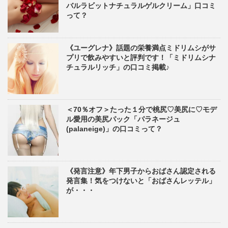
バルラビットナチュラルゲルクリーム」口コミ
って？
《ユーグレナ》話題の栄養満点ミドリムシがサ
プリで飲みやすいと評判です！「ミドリムシナ
チュラルリッチ」の口コミ掲載♪
＜70％オフ＞たった１分で桃尻♡美尻に♡モデ
ル愛用の美尻パック「パラネージュ
(palaneige)」の口コミって？
《発言注意》年下男子からおばさん認定される
発言集！気をつけないと「おばさんレッテル」
が・・・