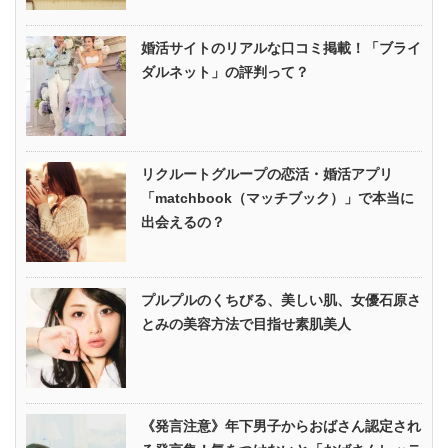
婚活サイトのリアルな口コミ掲載！「ブライ
ダルネット」の評判って？
リクルートグループの恋活・婚活アプリ
「matchbook（マッチブック）」で本当に
出会えるの？
プルプルのくちびる、美しい肌、女優石原さ
とみの美容方法で目指せ素肌美人
《発言注意》年下男子からおばさん認定され