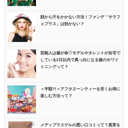
顔から汗をかかない方法！ファンデ「サラフ
ェプラス」は効かない？
芸能人は歯が命♡モデルやタレントが自宅で
している2日以内で真っ白になる歯のホワイ
トニングって？
＜半額?!＞アフタヌーンティーを安くお得に
楽しむ方法って？
メディプラスゲルの悪い口コミって？真実を