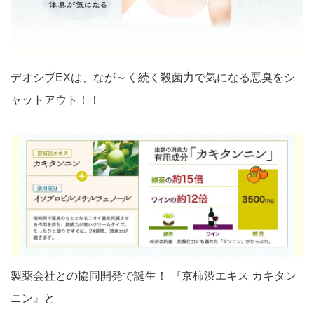
デオシブEXは、なが～く続く殺菌力で気になる悪臭をシ
ャットアウト！！
製薬会社との協同開発で誕生！ 『京柿渋エキス カキタン
ニン』と