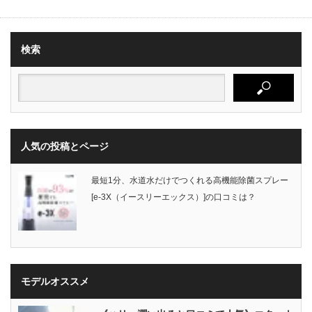
検索
人気の投稿とページ
最短1分、水道水だけでつくれる高機能除菌スプレー
[e-3X（イースリーエックス）]の口コミは？
モデルオススメ