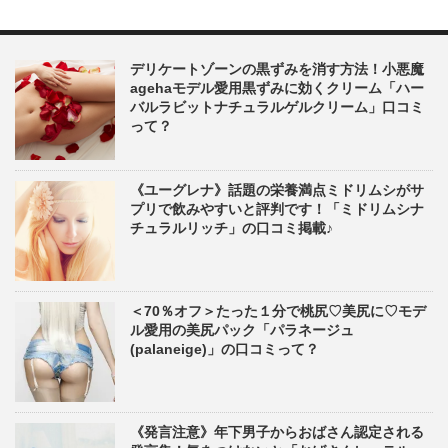
デリケートゾーンの黒ずみを消す方法！小悪魔
agehaモデル愛用黒ずみに効くクリーム「ハー
バルラビットナチュラルゲルクリーム」口コミ
って？
《ユーグレナ》話題の栄養満点ミドリムシがサ
プリで飲みやすいと評判です！「ミドリムシナ
チュラルリッチ」の口コミ掲載♪
＜70％オフ＞たった１分で桃尻♡美尻に♡モデ
ル愛用の美尻パック「パラネージュ
(palaneige)」の口コミって？
《発言注意》年下男子からおばさん認定される