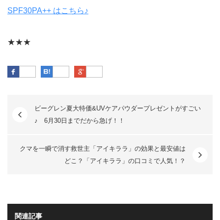
SPF30PA++ はこちら♪
★★★
Facebook
はてなブックマーク
Google Plus
ビーグレン夏大特価&UVケアパウダープレゼントがすごい
♪ 6月30日までだから急げ！！
クマを一瞬で消す救世主「アイキララ」の効果と最安値は
どこ？「アイキララ」の口コミで人気！？
関連記事