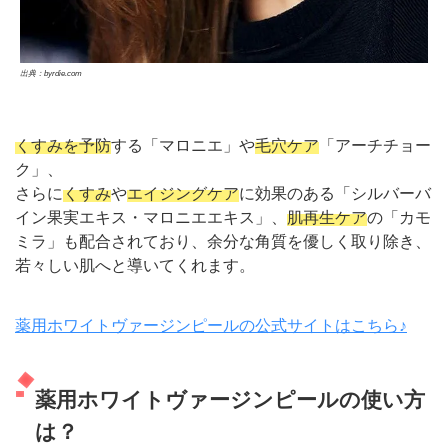
出典：byrdie.com
くすみを予防
する「マロニエ」や
毛穴ケア
「アーチチョー
ク」、
さらに
くすみ
や
エイジングケア
に効果のある「シルバーバ
イン果実エキス・マロニエエキス」、
肌再生ケア
の「カモ
ミラ」も配合されており、余分な角質を優しく取り除き、
若々しい肌へと導いてくれます。
薬用ホワイトヴァージンピールの公式サイトはこちら♪
薬用ホワイトヴァージンピールの使い方
は？