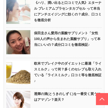
《ハリ、潤い出ると口コミで人気》エターナ
ル プレミアムプラセンタカプセル って本当
にアンチエイジングに効くの？成分、口コミ
を徹底分析
保田圭さん愛用の葉酸サプリメント「女性
100人の声から生まれた葉酸サプリ」って本
当にいいの？成分口コミを徹底検証♪
欧米でブレイク中のダイエットに最適「ライ
スミルク」って何？多くのセレブも取り入れ
ている「ライスミルク」口コミ等を徹底検証
♪
透輝の滴(とうきのしずく)を一番安く買うに
PAGE TOP
はアマゾン？楽天？