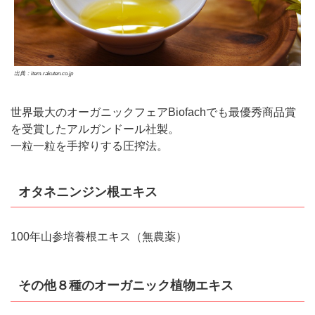
出典：item.rakuten.co.jp
世界最大のオーガニックフェアBiofachでも最優秀商品賞
を受賞したアルガンドール社製。
一粒一粒を手搾りする圧搾法。
オタネニンジン根エキス
100年山参培養根エキス（無農薬）
その他８種のオーガニック植物エキス