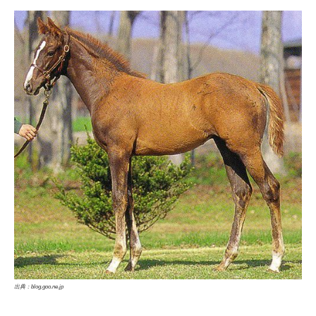
出典：blog.goo.ne.jp