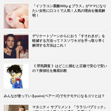
「イソラコン葉酸400μｇプラス」がママになり
たい女性に口コミで人気！人気の理由を徹底解
明！
デリケートゾーンからにおう「すそわきが」を
軽減する方法って？スソワキガを手っ取り早く
解消する方法はこれ！
《 浮気調査 》はどこに頼むと正確で安心で安い
の？探偵社を徹底比較
みんなが使っているpairs(ペアーズ)でモテモテになるコツとは？
マタニティ サプリメント 「ララリパブリック」