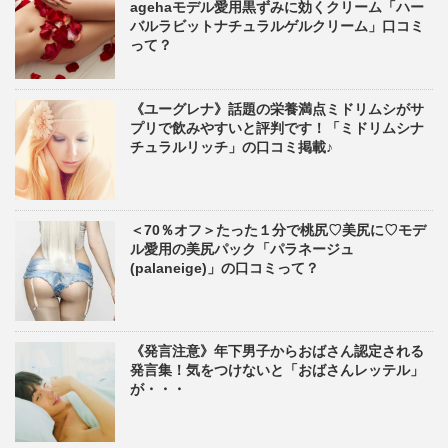
agehaモデル愛用黒ずみに効くクリーム「ハー
バルラビットナチュラルゲルクリーム」口コミ
って？
《ユーグレナ》話題の栄養満点ミドリムシがサ
プリで飲みやすいと評判です！「ミドリムシナ
チュラルリッチ」の口コミ掲載♪
＜70％オフ＞たった１分で桃尻♡美尻に♡モデ
ル愛用の美尻パック「パラネージュ
(palaneige)」の口コミって？
《発言注意》年下男子からおばさん認定される
発言集！気をつけないと「おばさんレッテル」
が・・・