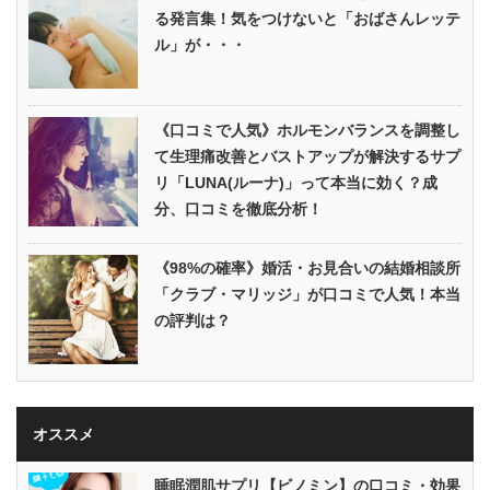
る発言集！気をつけないと「おばさんレッテ
ル」が・・・
《口コミで人気》ホルモンバランスを調整し
て生理痛改善とバストアップが解決するサプ
リ「LUNA(ルーナ)」って本当に効く？成
分、口コミを徹底分析！
《98%の確率》婚活・お見合いの結婚相談所
「クラブ・マリッジ」が口コミで人気！本当
の評判は？
オススメ
睡眠潤肌サプリ【ビノミン】の口コミ・効果