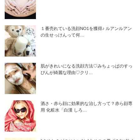
１番売れている洗顔NO1を獲得♪ ルアンルアン
の生せっけんって何…
肌がきれいになる洗顔方法♡みちょっぱのすっ
ぴんが綺麗な理由♡クリ…
酒さ・赤ら顔に効果的な治し方って？赤ら顔専
用 化粧水「白漢 しろ…