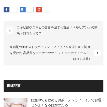
Facebook
はてなブックマーク
Google Plus
ニキビ跡やニキビの赤みを治す化粧品「ベルリアン」の効
果・口コミって？
今話題のエキストラバージン フィリピン政府に正式認可
を受けた 高品質なココナッツオイル《 ココナチュール 》
口コミ掲載♪
関連記事
妊娠中でも飲めるお茶！ノンカフェインでお通
じがよくなる妊婦のため…