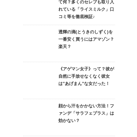
て何？多くのセレブも取り入
れている「ライスミルク」口
コミ等を徹底検証♪
透輝の滴(とうきのしずく)を
一番安く買うにはアマゾン？
楽天？
《アゲマン女子》って？彼が
自然に手放せなくなく彼女
は”あげまん”な女だった！
顔から汗をかかない方法！フ
ァンデ「サラフェプラス」は
効かない？