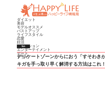
ダイエット
美容
モデルオススメ
バストアップ
ライフスタイル
恋愛
妊活
ファッション
悩み
エンターテイメント
デート
デリケートゾーンからにおう「すそわき
ドラマ
キガを手っ取り早く解消する方法はこれ