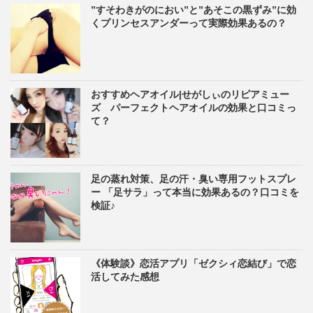
”すそわきがのにおい”と”あそこの黒ずみ”に効
くプリンセスアンダーって実際効果あるの？
おすすめヘアオイル|せがしぃのリピアミュー
ズ パーフェクトヘアオイルの効果と口コミっ
て？
足の蒸れ対策、足の汗・臭い専用フットスプレ
ー 「足サラ」って本当に効果あるの？口コミを
検証♪
《体験談》恋活アプリ「ゼクシィ恋結び」で恋
活してみた感想