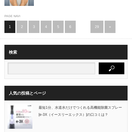
PAGE NAVI
1
2
3
4
5
6
…
29
»
検索
人気の投稿とページ
最短1分、水道水だけでつくれる高機能除菌スプレー
[e-3X（イースリーエックス）]の口コミは？