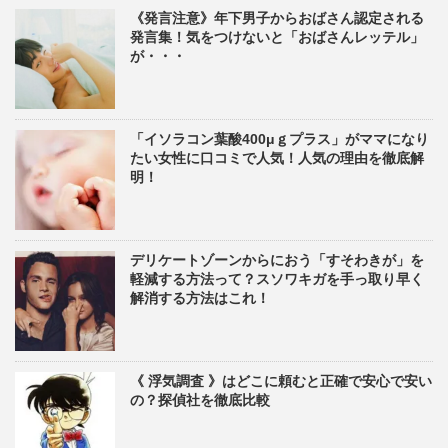
《発言注意》年下男子からおばさん認定される
発言集！気をつけないと「おばさんレッテル」
が・・・
「イソラコン葉酸400μｇプラス」がママになり
たい女性に口コミで人気！人気の理由を徹底解
明！
デリケートゾーンからにおう「すそわきが」を
軽減する方法って？スソワキガを手っ取り早く
解消する方法はこれ！
《 浮気調査 》はどこに頼むと正確で安心で安い
の？探偵社を徹底比較