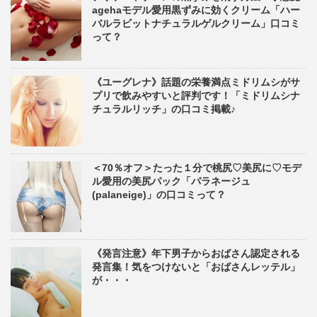
agehaモデル愛用黒ずみに効くクリーム「ハー
バルラビットナチュラルゲルクリーム」口コミ
って？
《ユーグレナ》話題の栄養満点ミドリムシがサ
プリで飲みやすいと評判です！「ミドリムシナ
チュラルリッチ」の口コミ掲載♪
＜70％オフ＞たった１分で桃尻♡美尻に♡モデ
ル愛用の美尻パック「パラネージュ
(palaneige)」の口コミって？
《発言注意》年下男子からおばさん認定される
発言集！気をつけないと「おばさんレッテル」
が・・・