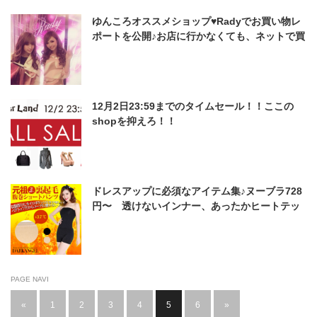
ゆんころオススメショップ♥Radyでお買い物レ
ポートを公開♪お店に行かなくても、ネットで買
える♪
12月2日23:59までのタイムセール！！ここの
shopを抑えろ！！
ドレスアップに必須なアイテム集♪ヌーブラ728
円〜 透けないインナー、あったかヒートテッ
クインナーなどなど掲載。SHOPLIST.com
PAGE NAVI
«
1
2
3
4
5
6
»