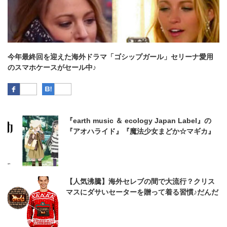
今年最終回を迎えた海外ドラマ「ゴシップガール」セリーナ愛用
のスマホケースがセール中♪
Facebook
はてなブックマーク
『earth music ＆ ecology Japan Label』の
『アオハライド』『魔法少女まどか☆マギカ』
コラボアイテム
【人気沸騰】海外セレブの間で大流行？クリス
マスにダサいセーターを贈って着る習慣♪だんだ
ん日本でも流行ってきている？？