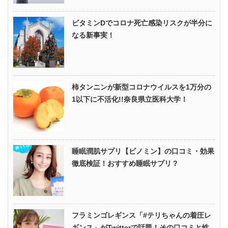
ビタミンDでコロナ死亡感染リスクが半分に
なる新事実！
柿タンニンが新型コロナウイルスを1万分の
1以下に不活化!!奈良県立医科大学！
睡眠潤肌サプリ【ビノミン】の口コミ・効果
徹底検証！おすすめ睡眠サプリ？
フラミンゴレギンス「#テリちゃんの着圧レ
ギンス」がTwitterで話題！その口コミと性