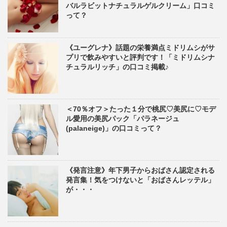
バルラビットナチュラルゲルクリーム」口コミ
って？
《ユーグレナ》話題の栄養満点ミドリムシがサ
プリで飲みやすいと評判です！「ミドリムシナ
チュラルリッチ」の口コミ掲載♪
＜70％オフ＞たった１分で桃尻♡美尻に♡モデ
ル愛用の美尻パック「パラネージュ
(palaneige)」の口コミって？
《発言注意》年下男子からおばさん認定される
発言集！気をつけないと「おばさんレッテル」
が・・・