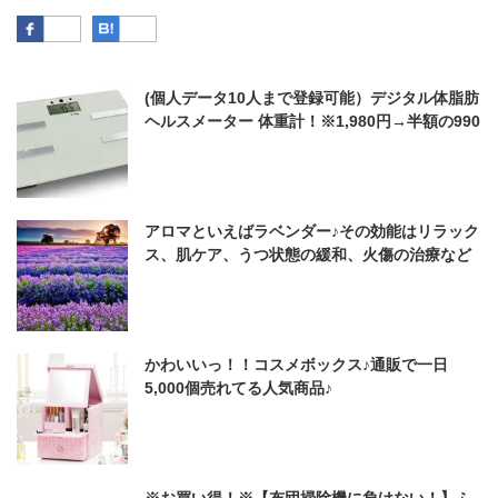
Facebook
はてなブックマーク
(個人データ10人まで登録可能）デジタル体脂肪
ヘルスメーター 体重計！※1,980円→半額の990
円！【お1人様いずれか1台限定】
アロマといえばラベンダー♪その効能はリラック
ス、肌ケア、うつ状態の緩和、火傷の治療など
万能だった！ゴキブリにも効くよ♪
かわいいっ！！コスメボックス♪通販で一日
5,000個売れてる人気商品♪