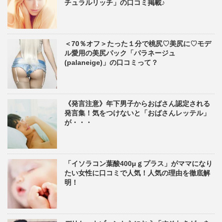
チュラルリッチ」の口コミ掲載♪
＜70％オフ＞たった１分で桃尻♡美尻に♡モデ
ル愛用の美尻パック「パラネージュ
(palaneige)」の口コミって？
《発言注意》年下男子からおばさん認定される
発言集！気をつけないと「おばさんレッテル」
が・・・
「イソラコン葉酸400μｇプラス」がママになり
たい女性に口コミで人気！人気の理由を徹底解
明！