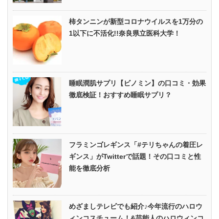
柿タンニンが新型コロナウイルスを1万分の
1以下に不活化!!奈良県立医科大学！
睡眠潤肌サプリ【ビノミン】の口コミ・効果
徹底検証！おすすめ睡眠サプリ？
フラミンゴレギンス「#テリちゃんの着圧レ
ギンス」がTwitterで話題！その口コミと性
能を徹底分析
めざましテレビでも紹介♪今年流行のハロウ
ィンコスチューム！&芸能人のハロウィンコ