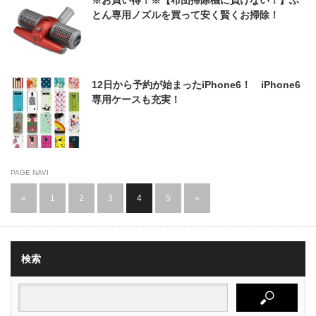
※お買い得！※【布団掃除機に負けない！】ふ
とん専用ノズルを買って安く賢くお掃除！
12日から予約が始まったiPhone6！ iPhone6
専用ケースも充実！
PAGE NAVI
«
1
2
3
4
5
»
検索