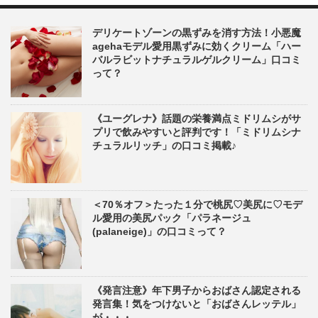
デリケートゾーンの黒ずみを消す方法！小悪魔
agehaモデル愛用黒ずみに効くクリーム「ハー
バルラビットナチュラルゲルクリーム」口コミ
って？
《ユーグレナ》話題の栄養満点ミドリムシがサ
プリで飲みやすいと評判です！「ミドリムシナ
チュラルリッチ」の口コミ掲載♪
＜70％オフ＞たった１分で桃尻♡美尻に♡モデ
ル愛用の美尻パック「パラネージュ
(palaneige)」の口コミって？
《発言注意》年下男子からおばさん認定される
発言集！気をつけないと「おばさんレッテル」
が・・・