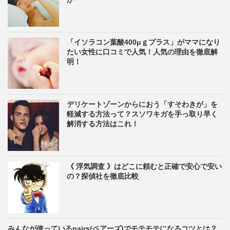
「イソラコン葉酸400μｇプラス」がママになり
たい女性に口コミで人気！人気の理由を徹底解
明！
デリケートゾーンからにおう「すそわきが」を
軽減する方法って？スソワキガを手っ取り早く
解消する方法はこれ！
《 浮気調査 》はどこに頼むと正確で安心で安い
の？探偵社を徹底比較
みんなが使っているpairs(ペアーズ)でモテモテになるコツとは？