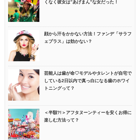
くなく彼女は”あげまん”な女だった！
顔から汗をかかない方法！ファンデ「サラフ
ェプラス」は効かない？
芸能人は歯が命♡モデルやタレントが自宅で
している2日以内で真っ白になる歯のホワイ
トニングって？
＜半額?!＞アフタヌーンティーを安くお得に
楽しむ方法って？