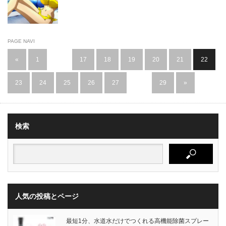
ない人☆今までのダイエットサプリや豊胸サプ
リに満足できなかった方にお勧めです！
PAGE NAVI
«
1
…
17
18
19
20
21
22
23
24
25
26
27
…
29
»
検索
人気の投稿とページ
最短1分、水道水だけでつくれる高機能除菌スプレー