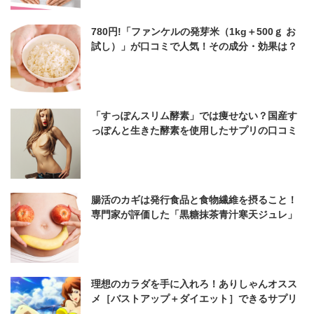
780円!「ファンケルの発芽米（1kg＋500ｇ お
試し）」が口コミで人気！その成分・効果は？
「すっぽんスリム酵素」では痩せない？国産す
っぽんと生きた酵素を使用したサプリの口コミ
を徹底調査
腸活のカギは発行食品と食物繊維を摂ること！
専門家が評価した「黒糖抹茶青汁寒天ジュレ」
って本当にいいの？
理想のカラダを手に入れろ！ありしゃんオスス
メ［バストアップ＋ダイエット］できるサプリ
が登場☆バストを大きくしたいけど、太りたく