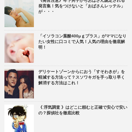
《発言注意》年下男子からおばさん認定される
発言集！気をつけないと「おばさんレッテル」
が・・・
「イソラコン葉酸400μｇプラス」がママになり
たい女性に口コミで人気！人気の理由を徹底解
明！
デリケートゾーンからにおう「すそわきが」を
軽減する方法って？スソワキガを手っ取り早く
解消する方法はこれ！
《 浮気調査 》はどこに頼むと正確で安心で安い
の？探偵社を徹底比較