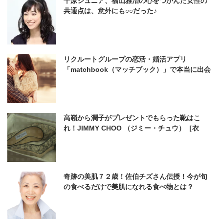
千原ジュニア、福山雅治の心をつかんだ女性の
共通点は、意外にも○○だった♪
リクルートグループの恋活・婚活アプリ
「matchbook（マッチブック）」で本当に出会
えるの？
高嶺から潤子がプレゼントでもらった靴はこ
れ！JIMMY CHOO （ジミー・チュウ）［衣
装］9時から5時まで #2
奇跡の美肌７２歳！佐伯チズさん伝授！今が旬
の食べるだけで美肌になれる食べ物とは？