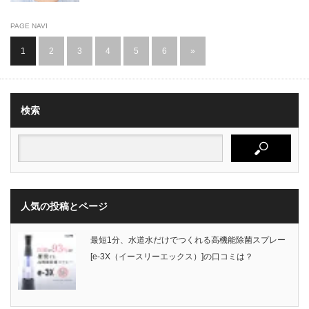
PAGE NAVI
1
2
3
4
5
6
»
検索
人気の投稿とページ
最短1分、水道水だけでつくれる高機能除菌スプレー
[e-3X（イースリーエックス）]の口コミは？