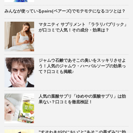
みんなが使っているpairs(ペアーズ)でモテモテになるコツとは？
マタニティ サプリメント 「ララリパブリック」
が口コミで人気！その成分・効果は？
ジャムウ石鹸であそこの臭いをスッキリさせよ
う！人気のジャムウ・ハーバルソープの効果っ
て？口コミも掲載♪
人気の葉酸サプリ「ゆめやの葉酸サプリ」は効
果ない？口コミを徹底検証！
”すそわきがのにおい”と”あそこの黒ずみ”に効