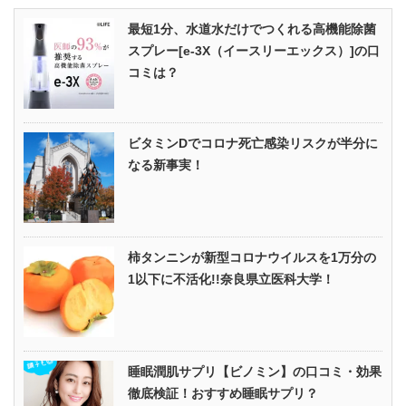
最短1分、水道水だけでつくれる高機能除菌
スプレー[e-3X（イースリーエックス）]の口
コミは？
ビタミンDでコロナ死亡感染リスクが半分に
なる新事実！
柿タンニンが新型コロナウイルスを1万分の
1以下に不活化!!奈良県立医科大学！
睡眠潤肌サプリ【ビノミン】の口コミ・効果
徹底検証！おすすめ睡眠サプリ？