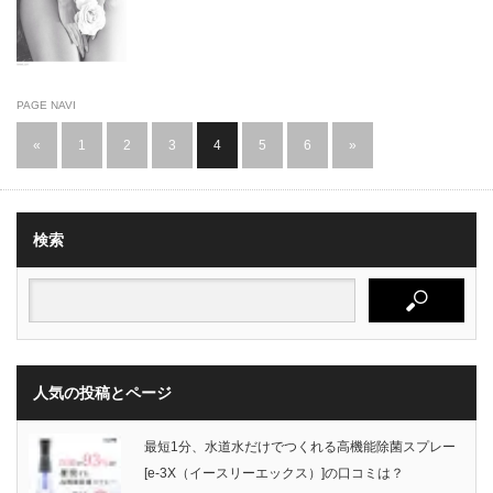
PAGE NAVI
«
1
2
3
4
5
6
»
検索
人気の投稿とページ
最短1分、水道水だけでつくれる高機能除菌スプレー
[e-3X（イースリーエックス）]の口コミは？