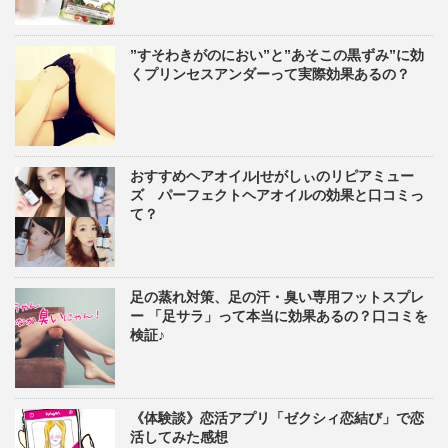
”すそわきがのにおい”と”あそこの黒ずみ”に効
くプリンセスアンダーって実際効果あるの？
おすすめヘアオイル|せがしぃのリピアミュー
ズ パーフェクトヘアオイルの効果と口コミっ
て？
足の蒸れ対策、足の汗・臭い専用フットスプレ
ー 「足サラ」って本当に効果あるの？口コミを
検証♪
《体験談》恋活アプリ「ゼクシィ恋結び」で恋
活してみた感想