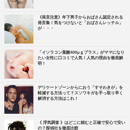
《発言注意》年下男子からおばさん認定される
発言集！気をつけないと「おばさんレッテル」
が・・・
「イソラコン葉酸400μｇプラス」がママになり
たい女性に口コミで人気！人気の理由を徹底解
明！
デリケートゾーンからにおう「すそわきが」を
軽減する方法って？スソワキガを手っ取り早く
解消する方法はこれ！
《 浮気調査 》はどこに頼むと正確で安心で安い
の？探偵社を徹底比較