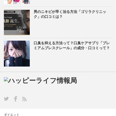
男のニキビが早く治る方法「ゴリラクリニッ
ク」の口コミは？
口臭を抑える方法って？口臭ケアサプリ「プレ
ミアムブレスクレール」の成分・口コミって？
ダイエット