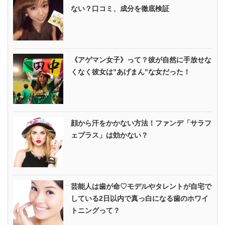
ない？口コミ、成分を徹底検証
《アゲマン女子》って？彼が自然に手放せな
くなく彼女は”あげまん”な女だった！
顔から汗をかかない方法！ファンデ「サラフ
ェプラス」は効かない？
芸能人は歯が命♡モデルやタレントが自宅で
している2日以内で真っ白になる歯のホワイ
トニングって？