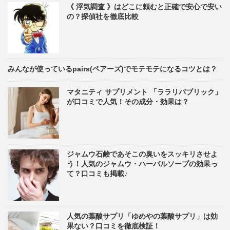
《 浮気調査 》はどこに頼むと正確で安心で安い
の？探偵社を徹底比較
みんなが使っているpairs(ペアーズ)でモテモテになるコツとは？
マタニティ サプリメント 「ララリパブリック」
が口コミで人気！その成分・効果は？
ジャムウ石鹸であそこの臭いをスッキリさせよ
う！人気のジャムウ・ハーバルソープの効果っ
て？口コミも掲載♪
人気の葉酸サプリ「ゆめやの葉酸サプリ」は効
果ない？口コミを徹底検証！