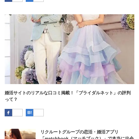
婚活サイトのリアルな口コミ掲載！「ブライダルネット」の評判
って？
Facebook
はてなブックマーク
リクルートグループの恋活・婚活アプリ
「matchbook（マッチブック）」で本当に出会