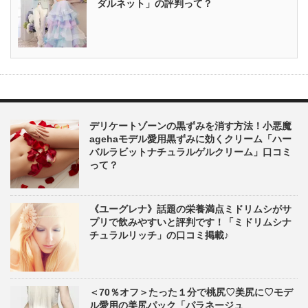
ダルネット」の評判って？
デリケートゾーンの黒ずみを消す方法！小悪魔
agehaモデル愛用黒ずみに効くクリーム「ハー
バルラビットナチュラルゲルクリーム」口コミ
って？
《ユーグレナ》話題の栄養満点ミドリムシがサ
プリで飲みやすいと評判です！「ミドリムシナ
チュラルリッチ」の口コミ掲載♪
＜70％オフ＞たった１分で桃尻♡美尻に♡モデ
ル愛用の美尻パック「パラネージュ