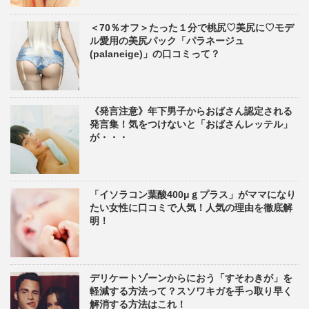
＜70％オフ＞たった１分で桃尻♡美尻に♡モデ
ル愛用の美尻パック「パラネージュ
(palaneige)」の口コミって？
《発言注意》年下男子からおばさん認定される
発言集！気をつけないと「おばさんレッテル」
が・・・
「イソラコン葉酸400μｇプラス」がママになり
たい女性に口コミで人気！人気の理由を徹底解
明！
デリケートゾーンからにおう「すそわきが」を
軽減する方法って？スソワキガを手っ取り早く
解消する方法はこれ！