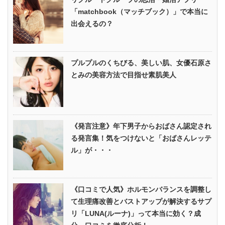
「matchbook（マッチブック）」で本当に
出会えるの？
プルプルのくちびる、美しい肌、女優石原さ
とみの美容方法で目指せ素肌美人
《発言注意》年下男子からおばさん認定され
る発言集！気をつけないと「おばさんレッテ
ル」が・・・
《口コミで人気》ホルモンバランスを調整し
て生理痛改善とバストアップが解決するサプ
リ「LUNA(ルーナ)」って本当に効く？成