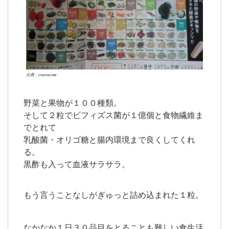
出典：cosme.net
野菜と果物が１００種類。
そして２粒でビフィズス菌が１億個と食物繊維ま
でとれて
乳酸菌・オリゴ糖と腸内環境まで良くしてくれ
る。
黒酢も入って血液サラサラ。
もう言うことなしがぎゅっと詰め込まれた１粒。
なかなか１日３０品目をとることも難しい食生活