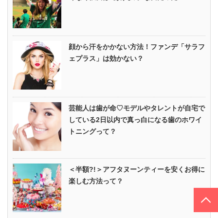
顔から汗をかかない方法！ファンデ「サラフ
ェプラス」は効かない？
芸能人は歯が命♡モデルやタレントが自宅で
している2日以内で真っ白になる歯のホワイ
トニングって？
＜半額?!＞アフタヌーンティーを安くお得に
楽しむ方法って？
PAGE TOP