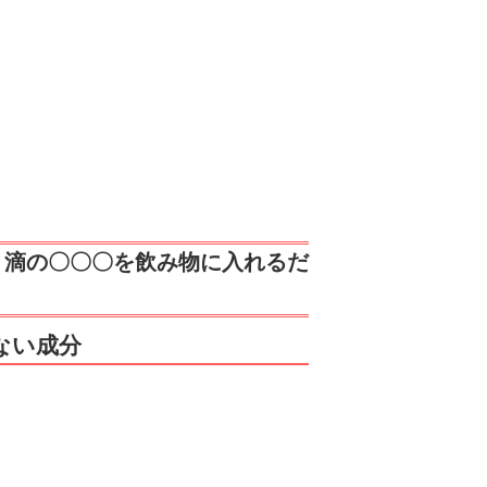
６滴の〇〇〇を飲み物に入れるだ
ない成分
。