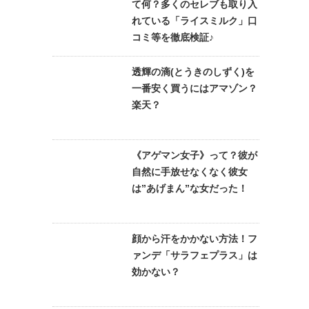
て何？多くのセレブも取り入
れている「ライスミルク」口
コミ等を徹底検証♪
透輝の滴(とうきのしずく)を
一番安く買うにはアマゾン？
楽天？
《アゲマン女子》って？彼が
自然に手放せなくなく彼女
は”あげまん”な女だった！
顔から汗をかかない方法！フ
ァンデ「サラフェプラス」は
効かない？