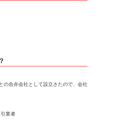
？
と
グとの合弁会社として設立さたので、会社
取引業者