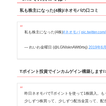
私も株主になった(4株)/ネオモバの口コミ
私も株主になった(4株)
#ネオモバ
pic.twitter.c
— れいわ金曜日 (@LGNIsknAWt0rtxj)
2019年6
Tポイント投資でインカムゲイン構築します/
昨日ネオモバでTポイントを使って1株購入。も
少しずつ株買って、少しずつ配当金貰って、配当