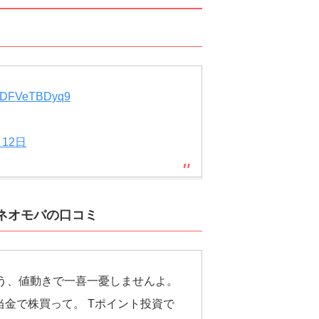
om/DFVeTBDyq9
月12日
ネオモバの口コミ
う、値動きで一喜一憂しませんよ。
金で株買って。 Tポイント投資で