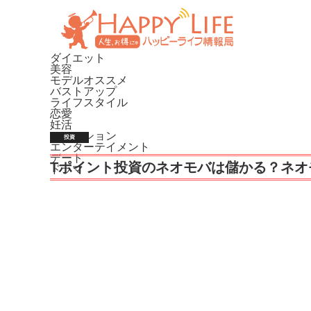
ダイエット
美容
モデルオススメ
バストアップ
ライフスタイル
恋愛
妊活
ファッション
投資
エンターテイメント
デート
Tポイント投資のネオモバは儲かる？ネオ
ドラマ