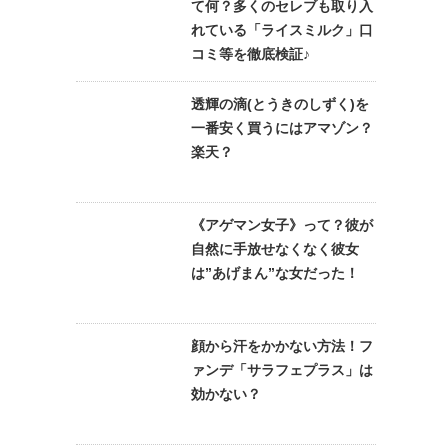
て何？多くのセレブも取り入
れている「ライスミルク」口
コミ等を徹底検証♪
透輝の滴(とうきのしずく)を
一番安く買うにはアマゾン？
楽天？
《アゲマン女子》って？彼が
自然に手放せなくなく彼女
は”あげまん”な女だった！
顔から汗をかかない方法！フ
ァンデ「サラフェプラス」は
効かない？