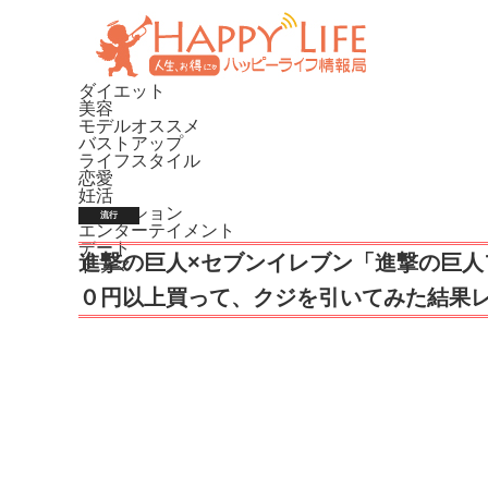
ダイエット
美容
モデルオススメ
バストアップ
ライフスタイル
恋愛
妊活
ファッション
流行
エンターテイメント
デート
進撃の巨人×セブンイレブン「進撃の巨人
ドラマ
０円以上買って、クジを引いてみた結果レポ