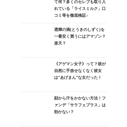
て何？多くのセレブも取り入
れている「ライスミルク」口
コミ等を徹底検証♪
透輝の滴(とうきのしずく)を
一番安く買うにはアマゾン？
楽天？
《アゲマン女子》って？彼が
自然に手放せなくなく彼女
は”あげまん”な女だった！
顔から汗をかかない方法！フ
ァンデ「サラフェプラス」は
効かない？