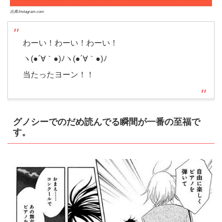
出典:Instagram.com
わーい！わーい！わーい！
ヽ(●´∀｀●)ﾉヽ(●´∀｀●)ﾉ
当たったヨーン！！
グノシーでのだめ読んでる瞬間が一番の至福で
す。