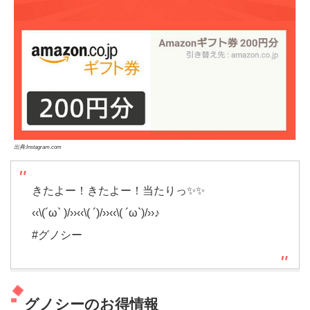
出典:Instagram.com
きたよー！きたよー！当たりっ✨✨
‹‹\(´ω` )/››‹‹\( ´)/››‹‹\( ´ω`)/››♪
#グノシー
グノシーのお得情報