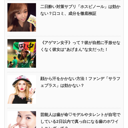
二日酔い対策サプリ「ホスピノール」は効か
ない？口コミ、成分を徹底検証
《アゲマン女子》って？彼が自然に手放せな
くなく彼女は”あげまん”な女だった！
顔から汗をかかない方法！ファンデ「サラフ
ェプラス」は効かない？
芸能人は歯が命♡モデルやタレントが自宅で
している2日以内で真っ白になる歯のホワイ