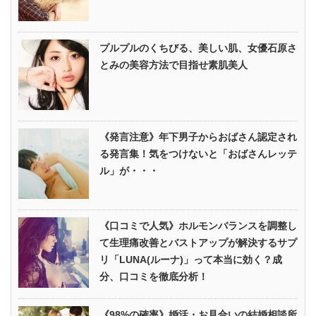
プルプルのくちびる、美しい肌、女優石原さ
とみの美容方法で目指せ素肌美人
《発言注意》年下男子からおばさん認定され
る発言集！気をつけないと「おばさんレッテ
ル」が・・・
《口コミで人気》ホルモンバランスを調整し
て生理痛改善とバストアップが解決するサプ
リ「LUNA(ルーナ)」って本当に効く？成
分、口コミを徹底分析！
《98%の確率》婚活・お見合いの結婚相談所