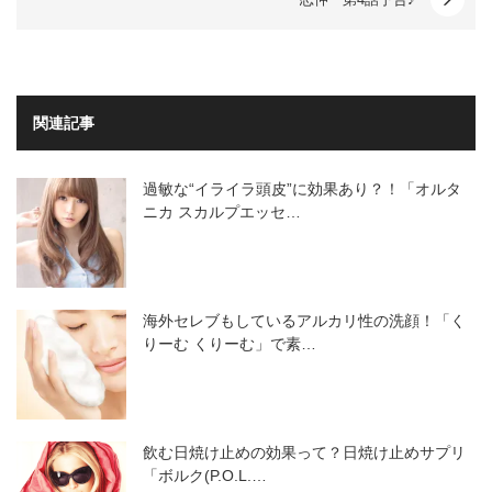
関連記事
過敏な“イライラ頭皮”に効果あり？！「オルタ
ニカ スカルプエッセ…
海外セレブもしているアルカリ性の洗顔！「く
りーむ くりーむ」で素…
飲む日焼け止めの効果って？日焼け止めサプリ
「ボルク(P.O.L.…