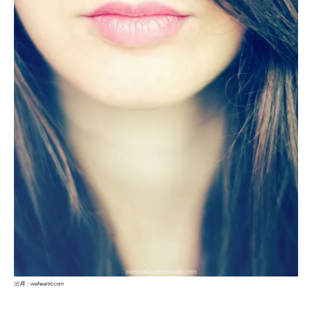
出典：weheartit.com