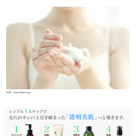
出典：www.fiabesco.jp