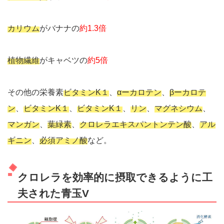
カリウム
がバナナの
約1.3倍
植物繊維
がキャベツの
約5倍
その他の栄養素
ビタミンK１
、
αーカロテン
、
βーカロテ
ン
、
ビタミンK１
、
ビタミンK１
、
リン
、
マグネシウム
、
マンガン
、
葉緑素
、
クロレラエキスパントンテン酸
、
アル
ギニン
、
必須アミノ酸
など。
クロレラを効率的に摂取できるように工
夫された青玉V