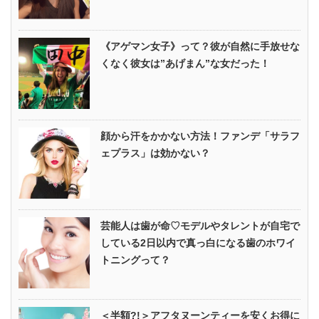
《アゲマン女子》って？彼が自然に手放せな
くなく彼女は”あげまん”な女だった！
顔から汗をかかない方法！ファンデ「サラフ
ェプラス」は効かない？
芸能人は歯が命♡モデルやタレントが自宅で
している2日以内で真っ白になる歯のホワイ
トニングって？
＜半額?!＞アフタヌーンティーを安くお得に