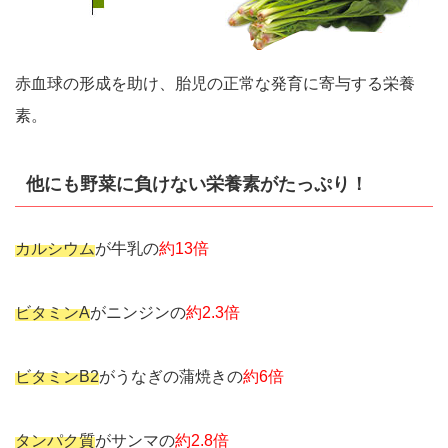
赤血球の形成を助け、胎児の正常な発育に寄与する栄養
素。
他にも野菜に負けない栄養素がたっぷり！
カルシウム
が牛乳の
約13倍
ビタミンA
がニンジンの
約2.3倍
ビタミンB2
がうなぎの蒲焼きの
約6倍
タンパク質
がサンマの
約2.8倍