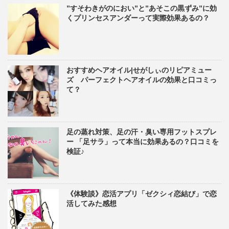
”すそわきがのにおい”と”あそこの黒ずみ”に効
くプリンセスアンダーって実際効果あるの？
おすすめヘアオイル|せがしぃのリピアミュー
ズ パーフェクトヘアオイルの効果と口コミっ
て？
足の蒸れ対策、足の汗・臭い専用フットスプレ
ー 「足サラ」って本当に効果あるの？口コミを
検証♪
《体験談》恋活アプリ「ゼクシィ恋結び」で恋
活してみた感想