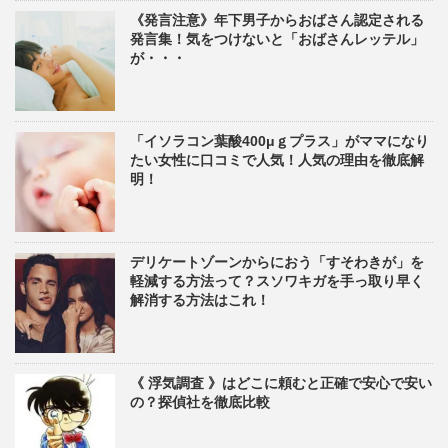
《発言注意》年下男子からおばさん認定される
発言集！気をつけないと「おばさんレッテル」
が・・・
「イソラコン葉酸400μｇプラス」がママになり
たい女性に口コミで人気！人気の理由を徹底解
明！
デリケートゾーンからにおう「すそわきが」を
軽減する方法って？スソワキガを手っ取り早く
解消する方法はこれ！
《 浮気調査 》はどこに頼むと正確で安心で安い
の？探偵社を徹底比較