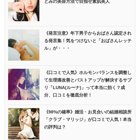
とみの美容方法で目指せ素肌美人
《発言注意》年下男子からおばさん認定され
る発言集！気をつけないと「おばさんレッテ
ル」が・・・
《口コミで人気》ホルモンバランスを調整し
て生理痛改善とバストアップが解決するサプ
リ「LUNA(ルーナ)」って本当に効く？成
分、口コミを徹底分析！
《98%の確率》婚活・お見合いの結婚相談所
「クラブ・マリッジ」が口コミで人気！本当
の評判は？