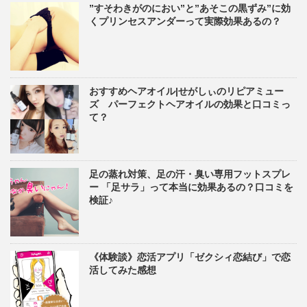
”すそわきがのにおい”と”あそこの黒ずみ”に効
くプリンセスアンダーって実際効果あるの？
おすすめヘアオイル|せがしぃのリピアミュー
ズ パーフェクトヘアオイルの効果と口コミっ
て？
足の蒸れ対策、足の汗・臭い専用フットスプレ
ー 「足サラ」って本当に効果あるの？口コミを
検証♪
《体験談》恋活アプリ「ゼクシィ恋結び」で恋
活してみた感想