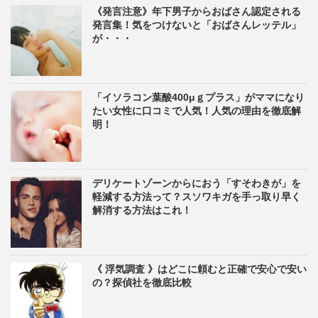
《発言注意》年下男子からおばさん認定される
発言集！気をつけないと「おばさんレッテル」
が・・・
「イソラコン葉酸400μｇプラス」がママになり
たい女性に口コミで人気！人気の理由を徹底解
明！
デリケートゾーンからにおう「すそわきが」を
軽減する方法って？スソワキガを手っ取り早く
解消する方法はこれ！
《 浮気調査 》はどこに頼むと正確で安心で安い
の？探偵社を徹底比較