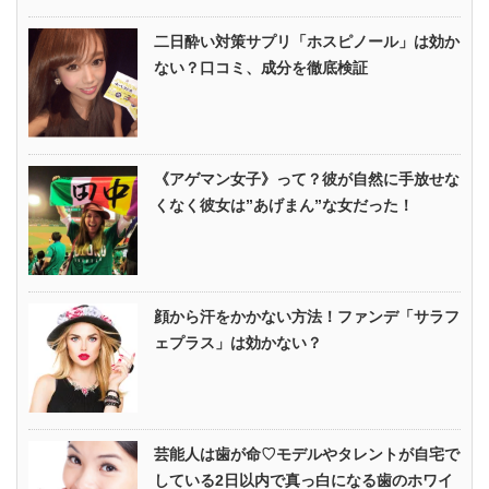
二日酔い対策サプリ「ホスピノール」は効か
ない？口コミ、成分を徹底検証
《アゲマン女子》って？彼が自然に手放せな
くなく彼女は”あげまん”な女だった！
顔から汗をかかない方法！ファンデ「サラフ
ェプラス」は効かない？
芸能人は歯が命♡モデルやタレントが自宅で
している2日以内で真っ白になる歯のホワイ