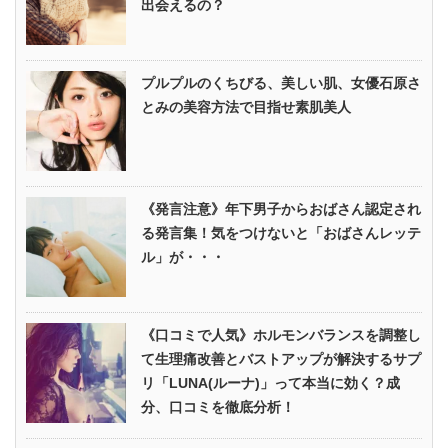
出会えるの？
プルプルのくちびる、美しい肌、女優石原さ
とみの美容方法で目指せ素肌美人
《発言注意》年下男子からおばさん認定され
る発言集！気をつけないと「おばさんレッテ
ル」が・・・
《口コミで人気》ホルモンバランスを調整し
て生理痛改善とバストアップが解決するサプ
リ「LUNA(ルーナ)」って本当に効く？成
分、口コミを徹底分析！