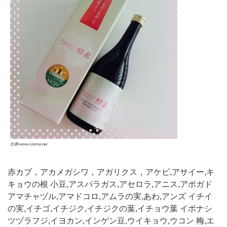
出典:www.cosme.net
赤カブ，アカメガシワ，アガリクス，アケビ,アサイー,キ
キョウの根 小豆,アスパラガス,アセロラ,アニス,アボガド
アマチャヅル,アマドコロ,アムラの実,あわ,アンズ イチイ
の実,イチゴ,イチジク,イチジクの葉,イチョウ葉 イボナシ
ツヅラフジ,イヨカン,インゲン豆,ウイキョウ,ウコン 梅,エ