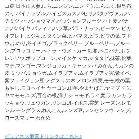
ゴ糖 日本山人参,にら,ニンジン,ニンドウ,にんにく,根昆布,
のり パイナップル,ハイビスカス,パセリ,パタデヴァカ,ハ
チミツ ハッショウマメ,パッションフルーツ,ハト麦,バナ
ナ,パパイヤ パフィア,ハブ草,パラ・ナッツ,ピーマン ピカ
オプレト,ヒジキ,ビタミン菜,ヒバマタ,ビワ,ビワの葉,ブド
ウ,ふのり,冬イチゴ,ブラックベリー ブルーベリー,プルー
ン,ブロッコリー,ペトラ・ウメ・カー 紅参,ベニバナ,ホウ
レンソウ,ポップコーン,マイタケ マカ,マタタビ,抹茶,松葉,
マテ,マンゴー,マンジョッカ・キャッサバ,みかん,ミカンの
皮 ミツバ,ミョウガ,ムイラプアマ,ムイラプアマ実,紫イペ,
紫フェイジョン豆 メグスリの木,メロン,綿実,モモ,桃の葉,
もやし,モロヘイヤ ヤーコン,山芋,やまたばこ,ヤマブドウ,
ヤマモモ,ユズ,百合の根,洋ナシ ヨモギ,ライ麦,ラカンカ,ラ
ッキョウ,リュウガン,リンゴ,ルイボス,霊芝 レーズン,レモ
ン,レモングラス,れんこん,レンズ豆,レンセンソウ レンブ,
ローズマリー,わかめ
ピュアネス酵素ドリンクはこちら♪