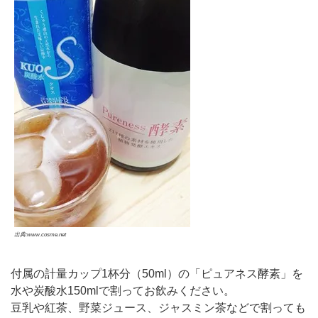
出典:www.cosme.net
付属の計量カップ1杯分（50ml）の「ピュアネス酵素」を
水や炭酸水150mlで割ってお飲みください。
豆乳や紅茶、野菜ジュース、ジャスミン茶などで割っても