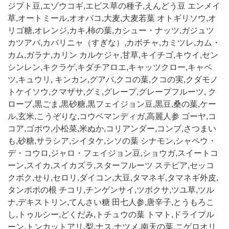
ジプト豆,エゾウコギ,エビス草の種子,えんどう豆 エンメイ
草,オートミール,オオバコ,大麦,大麦若葉 オトギリソウ,オ
リゴ糖,オレンジ,カキ,柿の葉,カシュー・ナッツ,ガジュツ
カツアバ,カバリニャ（すぎな）,カボチャ,カミツレ,カム・
カム,ガラナ,カリン カルケジャ,甘草,キイチゴ,キウイ,セン
シンレン,キクラゲ,キダチアロエ,キャッツクロー,キャベ
ツ,キュウリ, キンカン,グアバ,クコの葉,クコの実,クダモノ
トケイソウ,クマザサ,グミ,グレープ,グレープフルーツ, ク
ローブ,黒ごま,黒砂糖,黒フェイジョン豆,黒豆,桑の葉,ケー
ル,玄米,こうぞりな,コウベマンディガ,高麗人参 ゴーヤ,コ
コア,ゴボウ,小松菜,米ぬか,コリアンダー,コンブ,さつまい
も,砂糖,サラシア,シイタケ,シソの葉 シナモン,シャペウ・
デ・コウロ,ジャロ・フェイジョン豆,ショウガ,スイートコ
ーン,スイカ,スイカズラ,スターフルーツ ステビア,セッコ
クボク,せり,セロリ,ダイコン,大豆,タマネギ,タマネギ外皮,
タンポポの根 チコリ,チンゲンサイ,ツボクサ,ツユ草,ツル
ナ,デキストリン,てんさい糖 田七人参,唐辛子,とうもろこ
し,トゥルシー,どくだみ,トチュウの葉 トマト,ドライプル
ーン,トンカットアリ,梨,ナス,ナツメ,南天の葉,ニゲロオリ