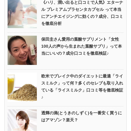
《ハリ、潤い出ると口コミで人気》エターナ
ル プレミアムプラセンタカプセル って本当
にアンチエイジングに効くの？成分、口コミ
を徹底分析
保田圭さん愛用の葉酸サプリメント「女性
100人の声から生まれた葉酸サプリ」って本
当にいいの？成分口コミを徹底検証♪
欧米でブレイク中のダイエットに最適「ライ
スミルク」って何？多くのセレブも取り入れ
ている「ライスミルク」口コミ等を徹底検証
♪
透輝の滴(とうきのしずく)を一番安く買うに
はアマゾン？楽天？