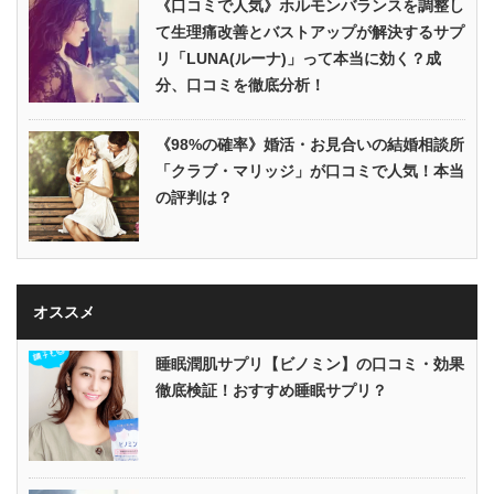
《口コミで人気》ホルモンバランスを調整し
て生理痛改善とバストアップが解決するサプ
リ「LUNA(ルーナ)」って本当に効く？成
分、口コミを徹底分析！
《98%の確率》婚活・お見合いの結婚相談所
「クラブ・マリッジ」が口コミで人気！本当
の評判は？
オススメ
睡眠潤肌サプリ【ビノミン】の口コミ・効果
徹底検証！おすすめ睡眠サプリ？