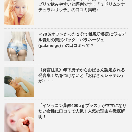
プリで飲みやすいと評判です！「ミドリムシナ
チュラルリッチ」の口コミ掲載♪
＜70％オフ＞たった１分で桃尻♡美尻に♡モデ
ル愛用の美尻パック「パラネージュ
(palaneige)」の口コミって？
《発言注意》年下男子からおばさん認定される
発言集！気をつけないと「おばさんレッテル」
が・・・
「イソラコン葉酸400μｇプラス」がママになり
たい女性に口コミで人気！人気の理由を徹底解
明！